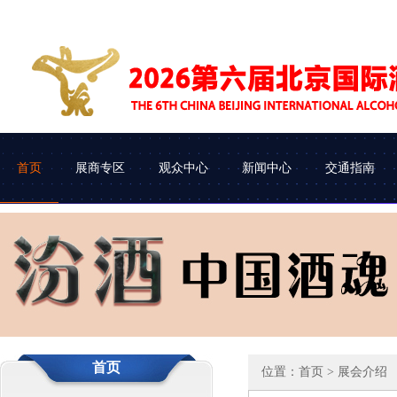
首页
展商专区
观众中心
新闻中心
交通指南
展会介绍
参展申请
企业查询
协会动态
组织机构
参展流程
观众类别
车辆进馆
首页
位置：
首页
> 展会介绍