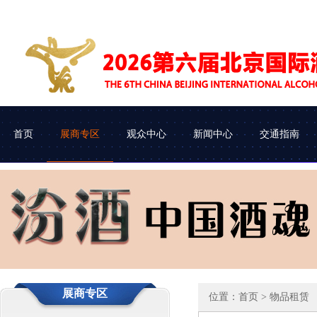
首页
展商专区
观众中心
新闻中心
交通指南
展会介绍
参展申请
企业查询
协会动态
组织机构
参展流程
观众类别
车辆进馆
展商专区
位置：
首页
> 物品租赁