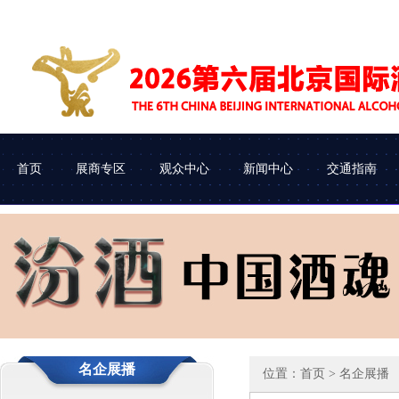
首页
展商专区
观众中心
新闻中心
交通指南
展会介绍
参展申请
企业查询
协会动态
组织机构
参展流程
观众类别
车辆进馆
名企展播
位置：
首页
> 名企展播