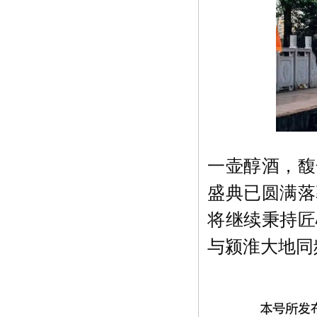
一壶醇酒，馥
盛典已圆满落
将继续秉持匠
与颍淮大地同