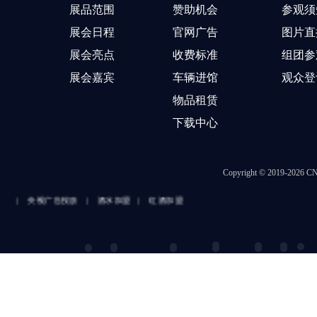
展品范围
赞助机会
参观须
展会日程
官网广告
图片直
展会亮点
收费标准
组团参
展会嘉宾
车辆进馆
观众登
物品租赁
下载中心
Copyright © 2019-202
投放
|
酒水加盟
|
红酒加盟