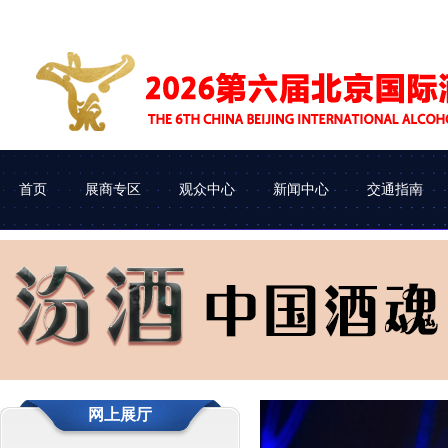
首页
展商专区
观众中心
新闻中心
交通指南
展会介绍
参展申请
企业查询
协会动态
组织机构
参展流程
观众类别
车辆进馆
网上展厅