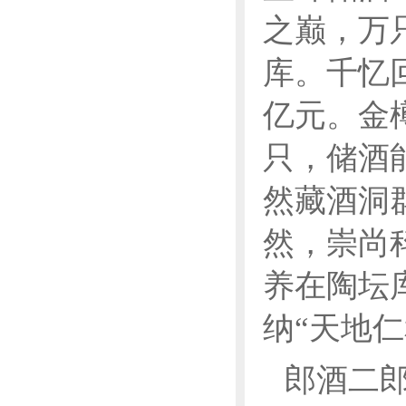
之巅，万
库。千忆
亿元。金
只，储酒
然藏酒洞
然，崇尚
养在陶坛
纳“天地
郎酒二郎