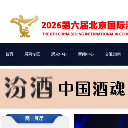
首页
展商专区
观众中心
新闻中心
交通指南
展会介绍
参展申请
企业查询
协会动态
组织机构
参展流程
观众类别
车辆进馆
网上展厅